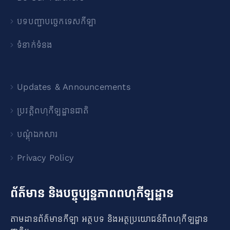
បទបញ្ជាបច្ចេកទេសកីឡា
ទំនាក់ទំនង
Updates & Announcements
ប្រវត្តិពហុកីឡដ្ឋានជាតិ
បណ្ដុំឯកសារ
Privacy Policy
ព័ត៌មាន និងបច្ចុប្បន្នភាពពហុកីឡដ្ឋាន
តាមដានព័ត៌មានកីឡា អត្ថបទ និងអត្ថប្រយោជន៍ពីពហុកីឡដ្ឋាន