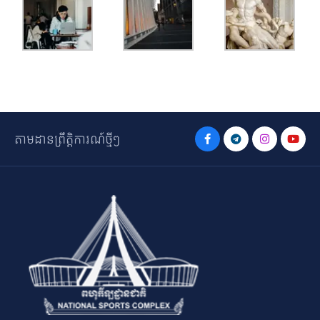
តាមដានព្រឹត្តិការណ៍ថ្មីៗ