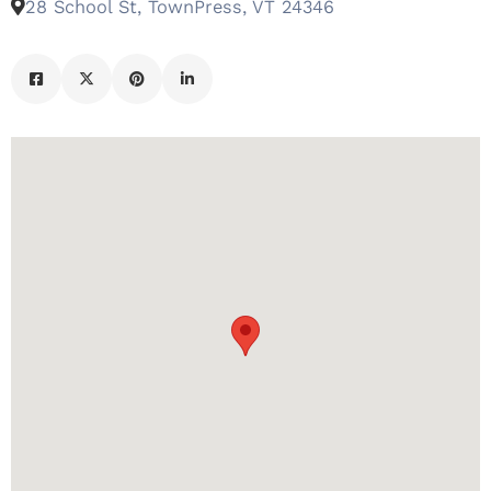
28 School St, TownPress, VT 24346