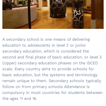
តូប
អាហារ
គ្រឿង
បរិក្ខារ
&
សេវា
កម្ម
A secondary school is one means of delivering
education to adolescents in level 2 or junior
secondary education, which is considered the
second and final phase of basic education, or level 3
(Upper) secondary education phases on the ISCED
scale. Every country aims to provide schools for
basic education, but the systems and terminology
remain unique to them. Secondary schools typically
follow on from primary schools Attendance is
compulsory in most countries for students between
the ages 11 and 16.