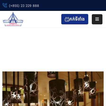
(+855) 23 229 888
កក់ទីតាំង
ទំព័រ
ដើម
Recreation Centre
ព្រឹត្តិការណ៍
Home
Directory
Recreation Centre
កីឡា
&
កាយ
វប្ប
កម្ម
ទស្សនា
&
កំសាន្ត
ហាង
&