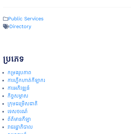
Public Services
Directory
ប្រភេទ
កម្រងរូបភាព
ការហ្វឹកហាត់កីឡាករ
ការអភិវឌ្ឍន៍
កិច្ចសម្ភាស
ក្រុមជម្រើសជាតិ
ទេសចរណ៍
ព័ត៌មានកីឡា
រាជរដ្ឋាភិបាល