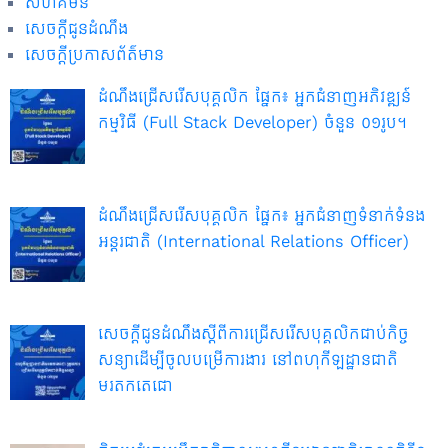
សហគមន៍
សេចក្តីជូនដំណឹង
សេចក្តីប្រកាសព័ត៌មាន
ដំណឹងជ្រើសរើសបុគ្គលិក ផ្នែក៖ អ្នកជំនាញអភិវឌ្ឍន៍
កម្មវិធី (Full Stack Developer) ចំនួន ០១រូប។
ដំណឹងជ្រើសរើសបុគ្គលិក ផ្នែក៖ អ្នកជំនាញទំនាក់ទំនង
អន្តរជាតិ (International Relations Officer)
សេចក្ដីជូនដំណឹងស្ដីពីការជ្រើសរើសបុគ្គលិកជាប់កិច្ច
សន្យាដើម្បីចូលបម្រើការងារ នៅពហុកីឡដ្ឋានជាតិ
មរតកតេជោ