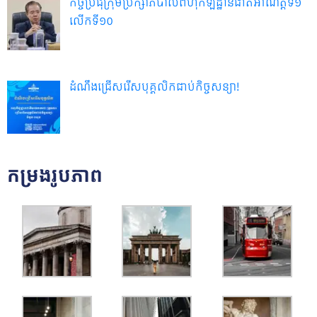
កិច្ចប្រជុំក្រុមប្រឹក្សាភិបាលពហុកីឡដ្ឋានជាតិអាណត្តិទី១
លើកទី១០
ដំណឹងជ្រើសរើសបុគ្គលិកជាប់កិច្ចសន្យា!
កម្រងរូបភាព