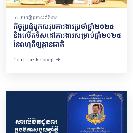
In
សេចក្តីប្រកាសព័ត៌មាន
កិច្ចប្រជុំបូកសរុបការងារប្រចាំឆ្នាំ២០២៤
និងលើកទិសដៅការងារសម្រាប់ឆ្នាំ២០២៥
នៃពហុកីឡដ្ឋានជាតិ
Continue Reading