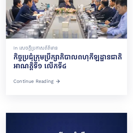
In
សេចក្តីប្រកាសព័ត៌មាន
កិច្ចប្រជុំក្រុមប្រឹក្សាភិបាលពហុកីឡដ្ឋានជាតិ
អាណត្តិទី១ លើកទី៤
Continue Reading