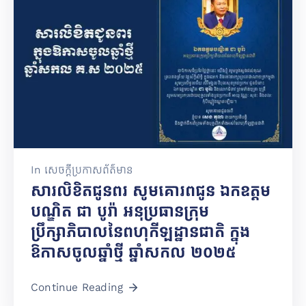
In
សេចក្តីប្រកាសព័ត៌មាន
សារលិខិតជូនពរ សូមគោរពជូន ឯកឧត្តម
បណ្ឌិត ជា បូរ៉ា អនុប្រធានក្រុម
ប្រឹក្សាភិបាលនៃពហុកីឡដ្ឋានជាតិ ក្នុង
ឱកាសចូលឆ្នាំថ្មី ឆ្នាំសកល ២០២៥
Continue Reading