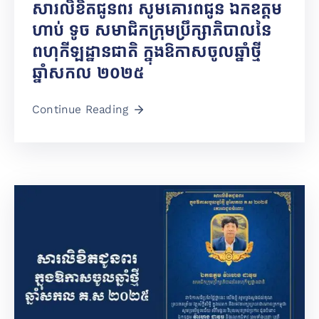
សារលិខិតជូនពរ សូមគោរពជូន ឯកឧត្តម
ហាប់ ទូច សមាជិកក្រុមប្រឹក្សាភិបាលនៃ
ពហុកីឡដ្ឋានជាតិ ក្នុងឱកាសចូលឆ្នាំថ្មី
ឆ្នាំសកល ២០២៥
Continue Reading