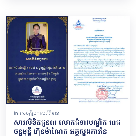
In
សេចក្តីប្រកាសព័ត៌មាន
សារលិខិតជូនពរ លោកជំទាវបណ្ឌិត ពេជ
ចន្ទមុន្នី ហ៊ុនម៉ាណែត អគ្គស្នងការនៃ