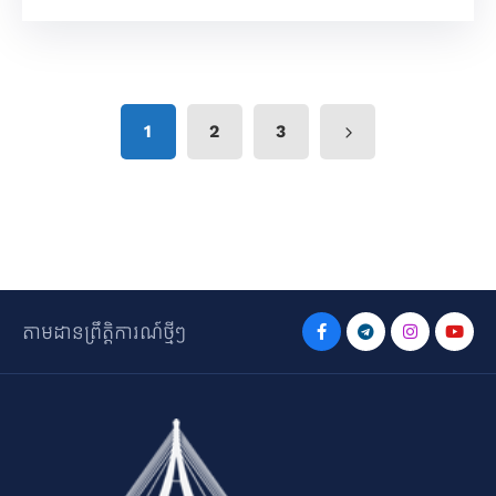
1
2
3
តាមដានព្រឹត្តិការណ៍ថ្មីៗ