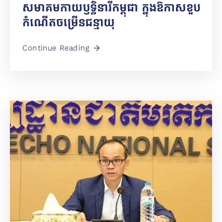
សមាគមកាយឫទ្ធិនារីកម្ពុជា ក្នុងឱកាសខួប
កំណើតចម្រើនជន្មាយុ
Continue Reading