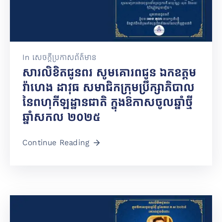
In
សេចក្តីប្រកាសព័ត៌មាន
សារលិខិតជូនពរ សូមគោរពជូន ឯកឧត្តម
វ៉ាហេង ដាវុធ សមាជិកក្រុមប្រឹក្សាភិបាល
នៃពហុកីឡដ្ឋានជាតិ ក្នុងឱកាសចូលឆ្នាំថ្មី
ឆ្នាំសកល ២០២៥
Continue Reading