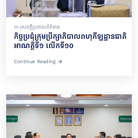
តូប
អាហារ
គ្រឿង
In
សេចក្តីប្រកាសព័ត៌មាន
បរិក្ខារ
កិច្ចប្រជុំក្រុមប្រឹក្សាភិបាលពហុកីឡដ្ឋានជាតិ
&
សេវា
អាណត្តិទី១ លើកទី១០
កម្ម
Continue Reading