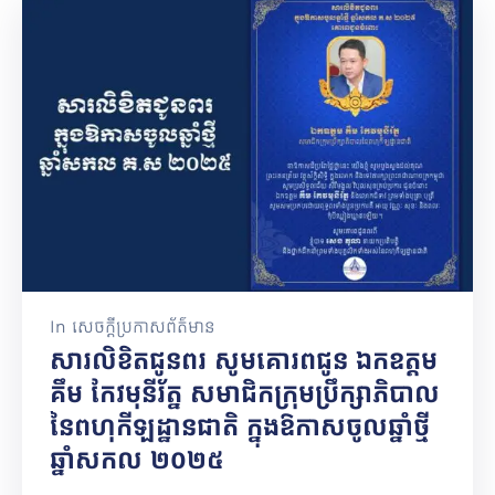
In
សេចក្តីប្រកាសព័ត៌មាន
សារលិខិតជូនពរ សូមគោរពជូន ឯកឧត្តម
គឹម កែវមុនីរ័ត្ន សមាជិកក្រុមប្រឹក្សាភិបាល
នៃពហុកីឡដ្ឋានជាតិ ក្នុងឱកាសចូលឆ្នាំថ្មី
ឆ្នាំសកល ២០២៥