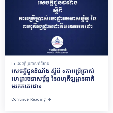
In
សេចក្តីប្រកាសព័ត៌មាន
សេចក្ដីជូនដំណឹង ស្ដីពី «ការប្រើប្រាស់
ហេដ្ឋារចនាសម្ព័ន្ធ នៃពហុកីឡដ្ឋានជាតិ
មរតកតេជោ»
Continue Reading