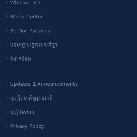
Who we are
Media Center
Be Our Partners
បទបញ្ជាបច្ចេកទេសកីឡា
ទំនាក់ទំនង
Updates & Announcements
ប្រវត្តិពហុកីឡដ្ឋានជាតិ
បណ្ដុំឯកសារ
Privacy Policy