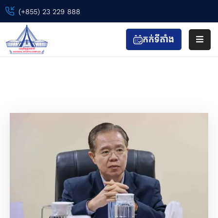
(+855) 23 229 888
កក់ទីតាំង
ទំព័រ
ដើម
សេចក្តីប្រកាសព័ត៌មាន
ព្រឹត្តិការណ៍
Home
សេចក្តីប្រកាសព័ត៌មាន
កីឡា
&
កាយ
វប្ប
កម្ម
ទស្សនា
&
កំសាន្ត
ហាង
&