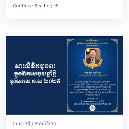
Continue Reading
In
សេចក្តីប្រកាសព័ត៌មាន