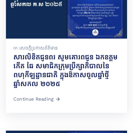
In
សេចក្តីប្រកាសព័ត៌មាន
សារលិខិតជូនពរ សូមគោរពជូន ឯកឧត្តម
កើត ឆែ សមាជិកក្រុមប្រឹក្សាភិបាលនៃ
ពហុកីឡដ្ឋានជាតិ ក្នុងឱកាសចូលឆ្នាំថ្មី
ឆ្នាំសកល ២០២៥
Continue Reading