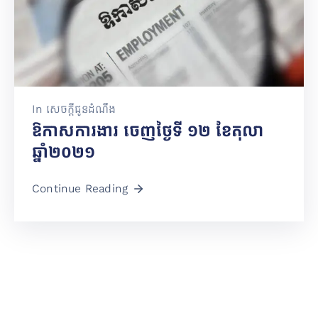
In
សេចក្តីជូនដំណឹង
ឱកាសការងារ ចេញថ្ងៃទី ១២ ខែតុលា
ឆ្នាំ២០២១
Continue Reading