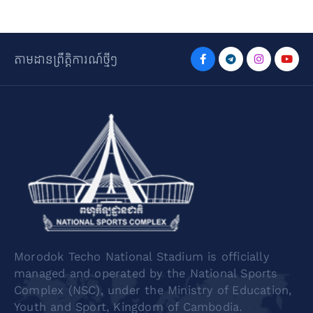
តាមដានព្រឹត្តិការណ៍ថ្មីៗ
Morodok Techo National Stadium is officially
managed and operated by the National Sports
Complex (NSC), under the Ministry of Education,
Youth and Sport, Kingdom of Cambodia.