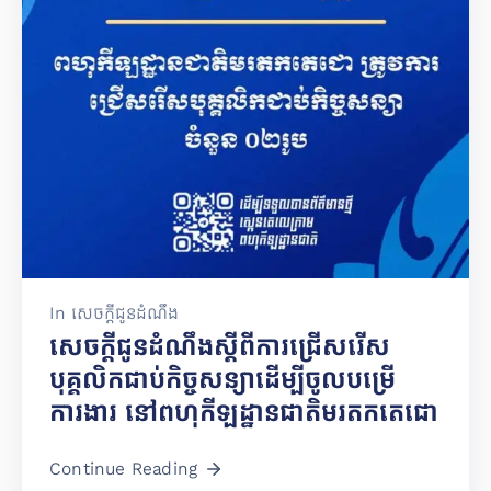
In
សេចក្តីជូនដំណឹង
សេចក្ដីជូនដំណឹងស្ដីពីការជ្រើសរើស
បុគ្គលិកជាប់កិច្ចសន្យាដើម្បីចូលបម្រើ
ការងារ នៅពហុកីឡដ្ឋានជាតិមរតកតេជោ
Continue Reading