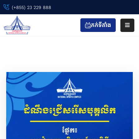
(+855) 23 229 888
កក់ទីតាំង
ទំព័រ
ដើម
សេចក្តីជូនដំណឹង
ព្រឹត្តិការណ៍
Home
សេចក្តីជូនដំណឹង
កីឡា
&
កាយ
វប្ប
កម្ម
ទស្សនា
&
កំសាន្ត
ហាង
&