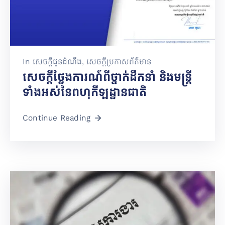
In
សេចក្តីជូនដំណឹង
‚
សេចក្តីប្រកាសព័ត៌មាន
សេចក្តីថ្លែងការណ៍ពីថ្នាក់ដឹកនាំ និងមន្ត្រី
ទាំងអស់នៃពហុកីឡដ្ឋានជាតិ
Continue Reading