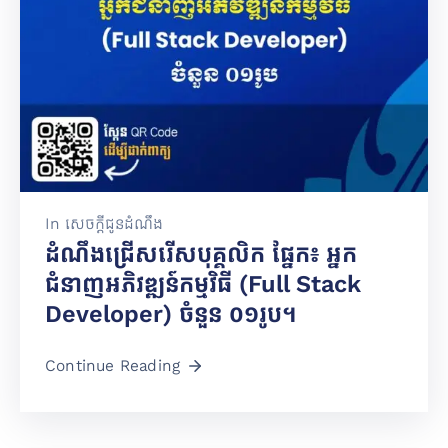
តូប
អាហារ
គ្រឿង
បរិក្ខារ
&
សេវា
កម្ម
In
សេចក្តីជូនដំណឹង
ដំណឹងជ្រើសរើសបុគ្គលិក ផ្នែក៖ អ្នក
ជំនាញអភិវឌ្ឍន៍កម្មវិធី (Full Stack
Developer) ចំនួន ០១រូប។
Continue Reading