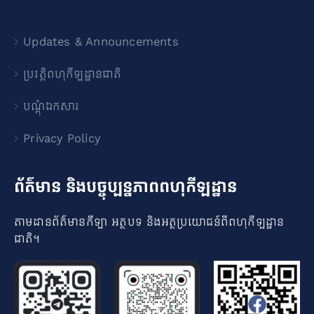
Updates & Announcements
ប្រវត្តិពហុកីឡដ្ឋានជាតិ
បណ្ដុំឯកសារ
Privacy Policy
ព័ត៌មាន និងបច្ចុប្បន្នភាពពហុកីឡដ្ឋាន
តាមដានព័ត៌មានកីឡា អត្ថបទ និងអត្ថប្រយោជន៍ពីពហុកីឡដ្ឋាន
ជាតិ​។