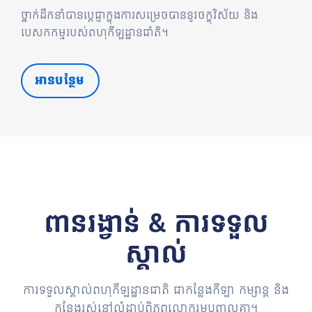
ថ្នាក់ដឹកនាំបានប្តេជ្ញាក្នុងការសម្រេចបាននូវចក្ខុវិស័យ និង
បេសកកម្មរបស់ពហុកីឡដ្ឋានជាំតិ។
អានបន្ថែម
ពានរង្វាន់ & ការទទួល
ស្គាល់
ការទទួលស្គាល់ពហុកីឡដ្ឋានជាតិ ជាកន្លែងកីឡា កម្សាន្ត និង
កន្លែងរស់នៅលំដាប់ពិភពលោករួមបញ្ចូលគ្នា។