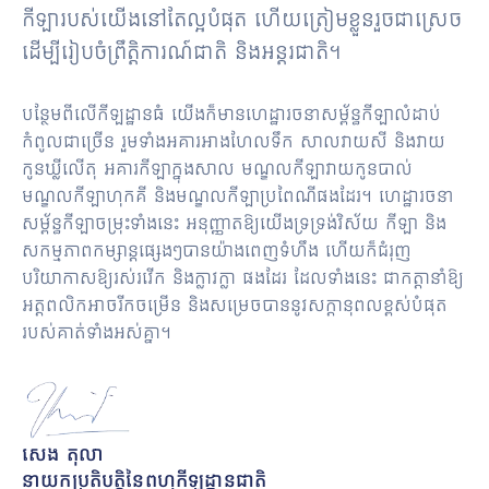
តូប
កីឡារបស់យើងនៅតែល្អបំផុត ហើយត្រៀមខ្លួនរួចជាស្រេច
អាហារ
ដើម្បីរៀបចំព្រឹត្តិការណ៍ជាតិ និងអន្តរជាតិ។
គ្រឿង
បរិក្ខារ
បន្ថែមពីលើកីឡដ្ឋានធំ យើងក៏មានហេដ្ឋារចនាសម្ព័ន្ធកីឡាលំដាប់
&
កំពូលជាច្រើន រួមទាំងអគារអាងហែលទឹក សាលវាយសី និងវាយ
សេវា
កូនឃ្លីលើតុ អគារកីឡាក្នុងសាល មណ្ឌលកីឡាវាយកូនបាល់
កម្ម
មណ្ឌលកីឡាហុកគី និងមណ្ឌលកីឡាប្រពៃណីផងដែរ។ ហេដ្ឋារចនា
សម្ព័ន្ធកីឡាចម្រុះទាំងនេះ អនុញ្ញាតឱ្យយើងទ្រទ្រង់វិស័យ កីឡា និង
សកម្មភាពកម្សាន្តផ្សេងៗបានយ៉ាងពេញទំហឹង ហើយក៏ជំរុញ
បរិយាកាសឱ្យរស់រវើក និងក្លាវក្លា ផងដែរ ដែលទាំងនេះ ជាកត្តានាំឱ្យ
អត្តពលិកអាចរីកចម្រើន និងសម្រេចបាននូវសក្តានុពលខ្ពស់បំផុត
របស់គាត់ទាំងអស់គ្នា។
សេង តុលា
នាយកប្រតិបត្តិនៃពហុកីឡដ្ឋានជាតិ