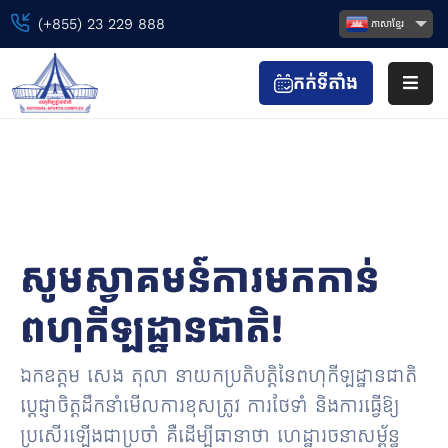
(+855) 23 229 888
ភាសាខ្មែរ
កក់ទីតាំង
ទំព័រ
ដើម
About
ព្រឹត្តិការណ៍
Home
About
កីឡា
&
កាយ
វប្ប
សូមស្វាគមន៍ការមកកាន់
កម្ម
ពហុកីឡដ្ឋានជាតិ!
ទស្សនា
&
កំសាន្ត
ឯកឧត្តម សេង តុលា នាយកប្រតិបត្តិ​នៃពហុកីឡដ្ឋានជាតិ
ប្តេជ្ញាចិត្តដឹកនាំមើលការខុសត្រូវ ការថែទាំ និងការធ្វើឱ្យ
ហាង
ប្រសើរឡើងជាប្រចាំ គឺដើម្បីធានាថា ហេដ្ឋារចនាសម្ព័ន្ធ
&