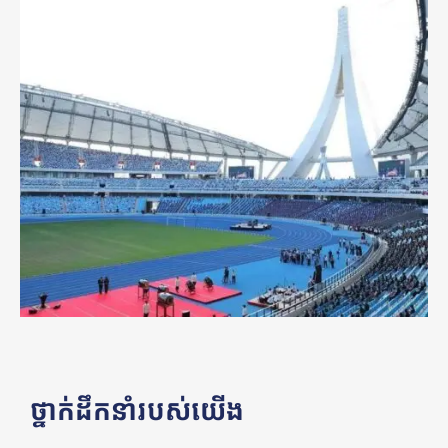
ថ្នាក់ដឹកនាំរបស់យើង