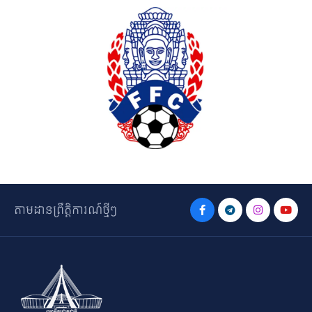
តាមដានព្រឹត្តិការណ៍ថ្មីៗ