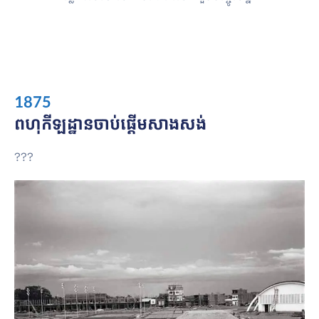
1875
ពហុកីឡដ្ឋានចាប់ផ្ដើមសាងសង់
???