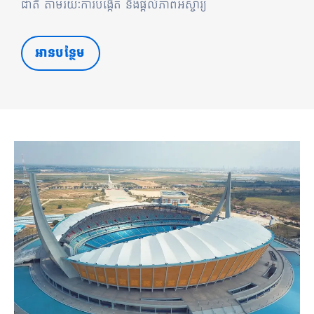
ជាតិ តាមរយៈការបង្កើត និងផ្តល់ភាពអស្ចារ្យ
អានបន្ថែម