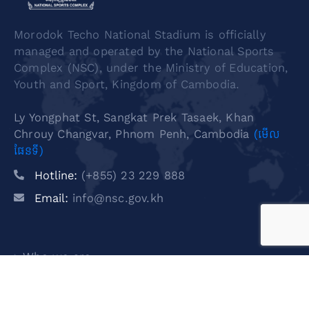
Morodok Techo National Stadium is officially
managed and operated by the National Sports
Complex (NSC), under the Ministry of Education,
Youth and Sport, Kingdom of Cambodia.
Ly Yongphat St, Sangkat Prek Tasaek, Khan
Chrouy Changvar, Phnom Penh, Cambodia
(មើល
ផែនទី)
Hotline:
(+855) 23 229 888
Email:
info@nsc.gov.kh
Who we are
Media Center