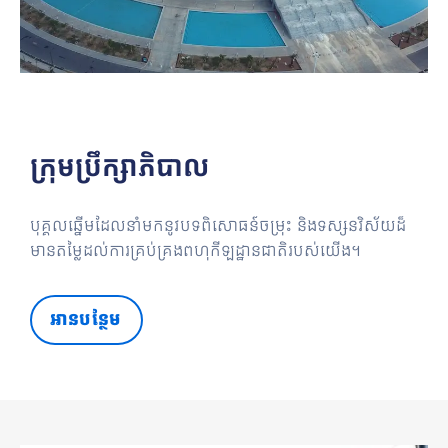
ក្រុមប្រឹក្សាភិបាល
បុគ្គលឆ្នើមដែលនាំមកនូវបទពិសោធន៍ចម្រុះ និងទស្សនវិស័យដ៏
មានតម្លៃដល់ការគ្រប់គ្រងពហុកីឡដ្ឋានជាតិរបស់យើង។
អានបន្ថែម