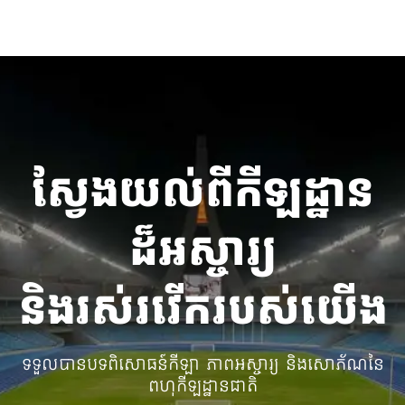
ស្វែងយល់ពីកីឡដ្ឋាន
ដ៏អស្ចារ្យ
និងរស់រវើករបស់យើង
ទទួលបានបទពិសោធន៍កីឡា ភាពអស្ចារ្យ និងសោភ័ណនៃ
ពហុកីឡដ្ឋានជាតិ