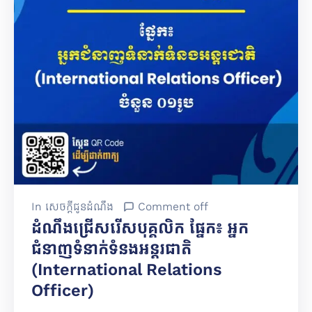
In
សេចក្តីជូនដំណឹង
Comment off
ដំណឹងជ្រើសរើសបុគ្គលិក ផ្នែក៖ អ្នក
ជំនាញទំនាក់ទំនងអន្តរជាតិ
(International Relations
Officer)