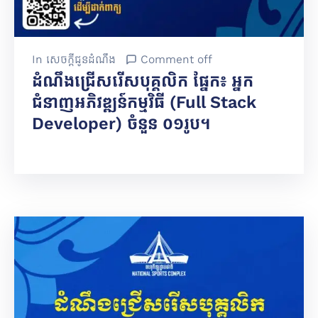
In
សេចក្តីជូនដំណឹង
Comment off
ដំណឹងជ្រើសរើសបុគ្គលិក ផ្នែក៖ អ្នក
ជំនាញអភិវឌ្ឍន៍កម្មវិធី (Full Stack
Developer) ចំនួន ០១រូប។