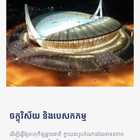
ចក្ខុវិស័យ និងបេសកកម្ម
ដើម្បីធ្វើឱ្យពហុកីឡដ្ឋានជាតិ ក្លាយជារូបតំណាងនៃមោទនភាព