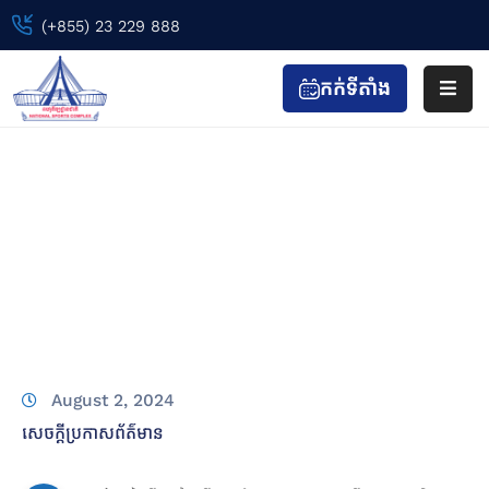
(+855) 23 229 888
កក់ទីតាំង
ទំព័រ
ដើម
កិច្ចប្រជុំណែនាំការងារប្រចាំថ្ងៃមួយចំនួនដល់
ព្រឹត្តិការណ៍
បុគ្គលិកគ្រប់ផ្នែក និងការត្រៀម…
កីឡា
&
Home
សេចក្តីប្រកាសព័ត៌មាន
កាយ
កិច្ចប្រជុំណែនាំការងារប្រចាំថ្ងៃមួយចំនួនដល់បុគ្គលិកគ្រប់ផ្នែក
វប្ប
និងការត្រៀម…
កម្ម
ទស្សនា
&
August 2, 2024
កំសាន្ត
សេចក្តីប្រកាសព័ត៌មាន
ហាង
&