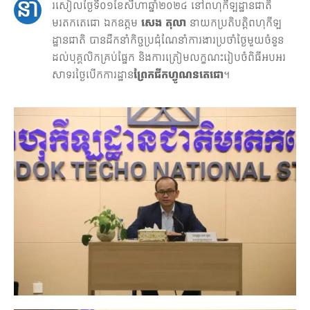
នា
រសៀលថ្ងៃទី០១ខែសីហាឆ្នាំ២០២៤ នៅពហុកីឡដ្ឋានជាតិ
តូប
អាហារ
មរតកតេជោ ឯកឧត្តម
សេង តុលា
នាយកប្រតិបត្តិពហុកីឡ
ដ្ឋានជាតិ បានដឹកនាំកិច្ចប្រជុំណែនាំការងារប្រចាំថ្ងៃមួយចំនួន
គ្រឿង
ដល់បុគ្គលិកគ្រប់ផ្នែក និងការត្រៀមលក្ខណះរៀបចំពិធីអបអរ
បរិក្ខារ
សាទរថ្ងៃបើកការដ្ឋាន
ព្រែកជីកហ្វូណនតេជោ
។
&
សេវា
កម្ម