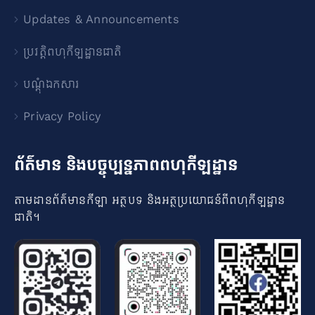
Updates & Announcements
ប្រវត្តិពហុកីឡដ្ឋានជាតិ
បណ្ដុំឯកសារ
Privacy Policy
ព័ត៌មាន និងបច្ចុប្បន្នភាពពហុកីឡដ្ឋាន
តាមដានព័ត៌មានកីឡា អត្ថបទ និងអត្ថប្រយោជន៍ពីពហុកីឡដ្ឋាន
ជាតិ​។