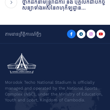
ថ្នាក់ដឹកនាំមន្រ្តីរាជការ និង បុគ្គលិកជាប់កិច្ច
សន្យាទាំងអស់នៃពហុកីឡដ្ឋាន…
តាមដានព្រឹត្តិការណ៍ថ្មីៗ
Morodok Techo National Stadium is officially
managed and operated by the National Sports
Complex (NSC), under the Ministry of Education,
Youth and Sport, Kingdom of Cambodia.