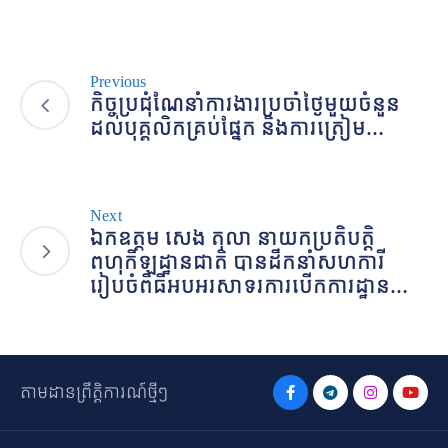
Previous
កិច្ចប្រជុំណែនាំការងារប្រចាំថ្ងៃមួយចំនួន
ដល់បុគ្គលិកគ្រប់ផ្នែក និងការត្រៀម…
Next
ឯកឧត្តម សេង តុលា នាយកប្រតិបត្តិ
ពហុកីឡដ្ឋានជាតិ បានដឹកនាំសហការី
រៀបចំពិធីអបអរសាទរការបើកការដ្ឋាន…
តាមដានព្រឹត្តិការណ៍ថ្មីៗ