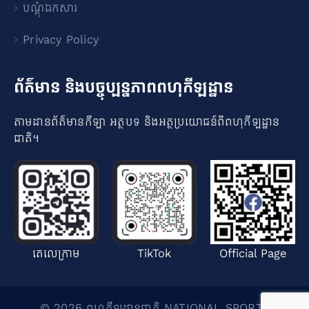
បណ្ដុំឯកសារ
Privacy Policy
ព័ត៌មាន និងបច្ចុប្បន្នភាពពហុកីឡដ្ឋាន
តាមដានព័ត៌មានកីឡា អត្ថបទ និងអត្ថប្រយោជន៍ពីពហុកីឡដ្ឋាន
ជាតិ​។
តេលេក្រាម
TikTok
Official Page
© 2026 ពហុកីឡដ្ឋានជាតិ NATIONAL SPORTS