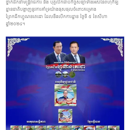
ថ្នាក់ដឹកនាំមន្រ្តីរាជការ និង បុគ្គលិកជាប់កិច្ចសន្យាទាំងអស់នៃពហុកីឡ
តូប
អាហារ
ដ្ឋានជាតិបង្ហាញនូវការគាំទ្រយ៉ាងផុសផុលចំពោះគម្រោង
ព្រែកជីកហ្វូណនតេជោ ដែលនឹងបើកការដ្ឋាន ថ្ងៃទី ៥ ខែសីហា
គ្រឿង
ឆ្នាំ២០២៤។
បរិក្ខារ
&
សេវា
កម្ម