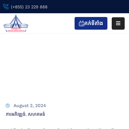
(+855) 23 229 888
កក់ទីតាំង
ទំព័រ
ដើម
ថ្នាក់ដឹកនាំមន្រ្តីរាជការ និង បុគ្គលិកជាប់កិច្ច
ព្រឹត្តិការណ៍
សន្យាទាំងអស់នៃពហុកីឡដ្ឋាន…
កីឡា
&
Home
ការអភិវឌ្ឍន៍
កាយ
ថ្នាក់ដឹកនាំមន្រ្តីរាជការ និង បុគ្គលិកជាប់កិច្ចសន្យាទាំងអស់នៃ
វប្ប
ពហុកីឡដ្ឋាន…
កម្ម
ទស្សនា
&
August 2, 2024
កំសាន្ត
ការអភិវឌ្ឍន៍
សហគមន៍
‚
ហាង
&