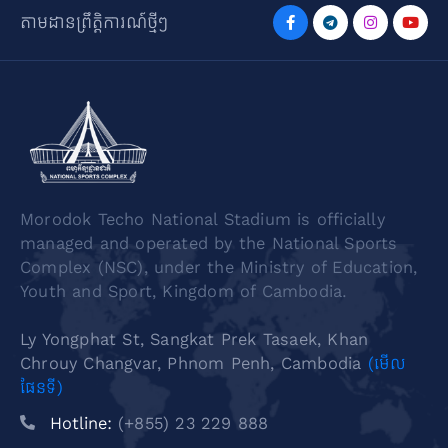
តាមដានព្រឹត្តិការណ៍ថ្មីៗ
Morodok Techo National Stadium is officially
managed and operated by the National Sports
Complex (NSC), under the Ministry of Education,
Youth and Sport, Kingdom of Cambodia.
Ly Yongphat St, Sangkat Prek Tasaek, Khan
Chrouy Changvar, Phnom Penh, Cambodia
(មើល
ផែនទី)
Hotline:
(+855) 23 229 888