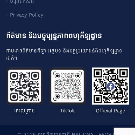
បណ្ដុំឯកសារ
Privacy Policy
ព័ត៌មាន និងបច្ចុប្បន្នភាពពហុកីឡដ្ឋាន
តាមដានព័ត៌មានកីឡា អត្ថបទ និងអត្ថប្រយោជន៍ពីពហុកីឡដ្ឋាន
ជាតិ​។
តេលេក្រាម
TikTok
Official Page
© 2026 ពហុកីឡដ្ឋានជាតិ NATIONAL SPORTS