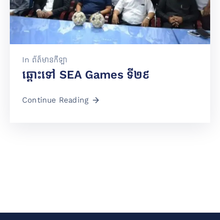
តូប
អាហារ
គ្រឿង
បរិក្ខារ
&
In
ព័ត៌មានកីឡា
សេវា
ឆ្ពោះទៅ SEA Games ទី២៩
កម្ម
Continue Reading