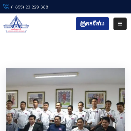
(+855) 23 229 888
កក់ទីតាំង
ទំព័រ
ដើម
Tags
ព្រឹត្តិការណ៍
Home
Archive by tag Road"
កីឡា
&
កាយ
វប្ប
កម្ម
ទស្សនា
&
កំសាន្ត
ហាង
&