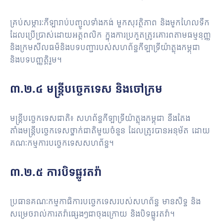
គ្រប់សម្ភារៈកីឡារាប់បញ្ចូលទាំងកង់ មួកសុវត្ថិភាព និងមួកហែលទឹក
ដែលប្រើប្រាស់ដោយអត្តពលិក ក្នុងការប្រកួតត្រូវគោរពតាមធម្មនុញ្ញ
និងក្រមសីលធម៏និងបទបញ្ជារបស់សហព័ន្ធកីឡាទ្រីយ៉ាត្លុងកម្ពុជា
និងបទបញ្ញត្តិរួម។
៣.២.៤ មន្រ្តីបច្ចេកទេស និងចៅក្រម
មន្រ្តីបច្ចេកទេសជាតិ៖ សហព័ន្ធកីឡាទ្រីយ៉ាត្លុងកម្ពុជា នឹងតែង
តាំងមន្រ្តីបច្ចេកទេសថ្នាក់ជាតិមួយចំនួន ដែលត្រូវបានអនុម័ត ដោយ
គណៈកម្មការបច្ចេកទេសសហព័ន្ធ។
៣.២.៥ ការបិទផ្លូវតវ៉ា
ប្រធានគណៈកម្មកាធិការបច្ចេកទេសរបស់សហព័ន្ធ មានសិទ្ធ និង
សម្រេចរាល់ការតវ៉ាផ្សេងៗជាចុងក្រោយ និងបិទផ្លូវតវ៉ា។