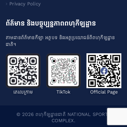
Privacy Policy
ព័ត៌មាន និងបច្ចុប្បន្នភាពពហុកីឡដ្ឋាន
តាមដានព័ត៌មានកីឡា អត្ថបទ និងអត្ថប្រយោជន៍ពីពហុកីឡដ្ឋាន
ជាតិ​។
តេលេក្រាម
TikTok
Official Page
© 2026 ពហុកីឡដ្ឋានជាតិ NATIONAL SPORTS
COMPLEX.