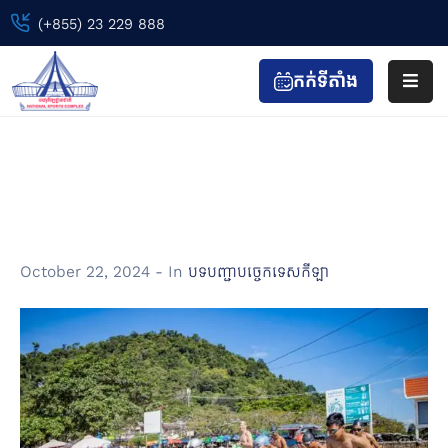
(+855) 23 229 888
កក់ទីតាំង
ទំព័រ
ដើម
បទបញ្ជាបច្ចេកទេសកីឡា (កីឡាទ្រីយ៉ាត្លុង)
ព្រឹត្តិការណ៍
Home
Document
កីឡា
&
បទបញ្ជាបច្ចេកទេសកីឡា (កីឡាទ្រីយ៉ាត្លុង)
កាយ
វប្ប
October 22, 2024
- In
បទបញ្ជាបច្ចេកទេសកីឡា
កម្ម
ទស្សនា
&
កំសាន្ត
ហាង
&