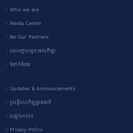
Who we are
Media Center
Be Our Partners
បទបញ្ជាបច្ចេកទេសកីឡា
ទំនាក់ទំនង
Updates & Announcements
ប្រវត្តិពហុកីឡដ្ឋានជាតិ
បណ្ដុំឯកសារ
Privacy Policy