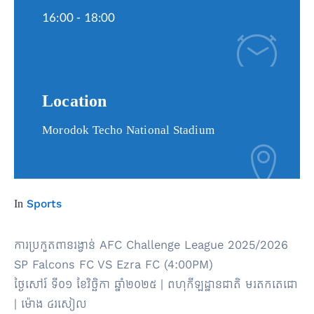
16:00 -
18:00
Location
Morodok Techo National Stadium
In
Sports
ការ​ប្រកួតពានរង្វាន់ AFC Challenge League 2025/2026
SP Falcons FC VS Ezra FC (4:00PM)
ថ្ងៃសៅរ៍ ទី០១ ខែវិច្ឆិកា ឆ្នាំ២០២៥ | ពហុកីឡដ្ឋានជាតិ មរតកតេជោ
| ម៉ោង ៤រសៀល