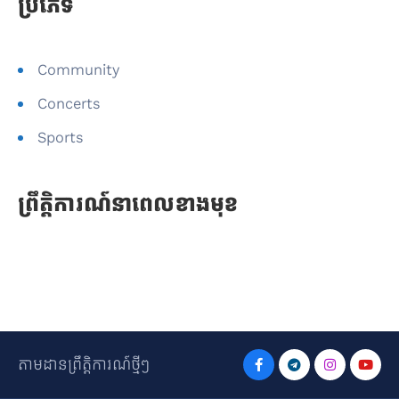
ប្រភេទ
Community
Concerts
Sports
ព្រឹត្តិការណ៍នាពេលខាងមុខ
តាមដានព្រឹត្តិការណ៍ថ្មីៗ