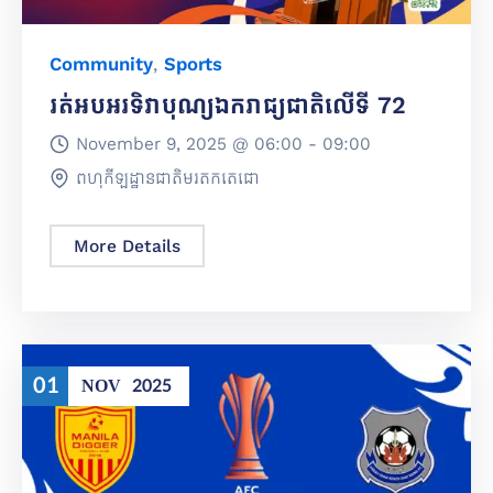
Community
,
Sports
រត់អបអរទិវាបុណ្យឯករាជ្យជាតិលើទី 72
November 9, 2025 @
06:00 -
09:00
ពហុកីឡដ្ឋានជាតិមរតកតេជោ
More Details
01
NOV
2025