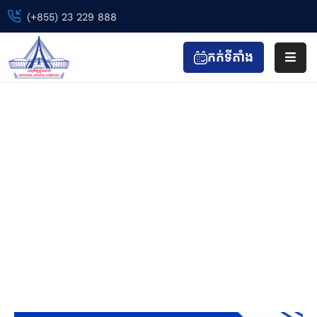
(+855) 23 229 888
កក់ទីតាំង
ទំព័រ
ដើម
(SPF Vs EZR) SP Falcons FC VS
ព្រឹត្តិការណ៍
Ezra FC – ការ​ប្រកួតពានរង្វាន់ AFC
កីឡា
Challenge League 2025/2026
&
កាយ
Home
Event
វប្ប
(SPF vs EZR) SP Falcons FC VS Ezra FC – ការ​
កម្ម
ប្រកួតពានរង្វាន់ AFC Challenge League 2025/2026
ទស្សនា
&
កំសាន្ត
ហាង
&