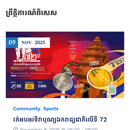
ព្រឹត្តិការណ៍ពិសេស
09
NOV
2025
Community
,
Sports
រត់អបអរទិវាបុណ្យឯករាជ្យជាតិលើទី 72
November 9, 2025 @
06:00 -
09:00