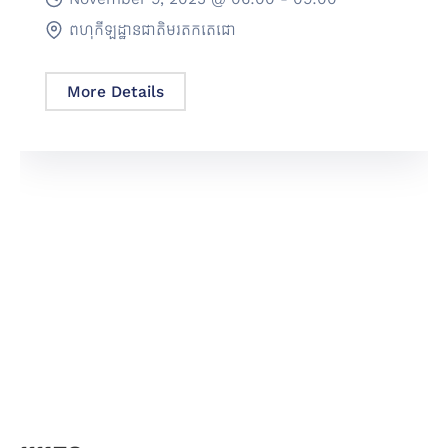
ពហុកីឡដ្ឋានជាតិមរតកតេជោ
More Details