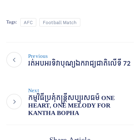
Tags:
AFC
Football Match
Previous
រត់អបអរទិវាបុណ្យឯករាជ្យជាតិលើទី 72
Next
កម្មវិធីប្រគុំតន្ត្រីសប្បុរសធម៌ ONE
HEART, ONE MELODY FOR
KANTHA BOPHA