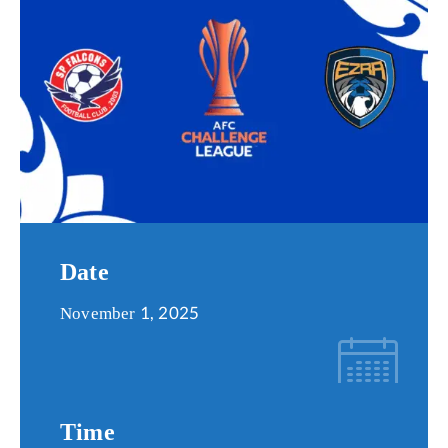
តូប
អាហារ
គ្រឿង
បរិក្ខារ
&
សេវា
កម្ម
Date
November 1, 2025
Time