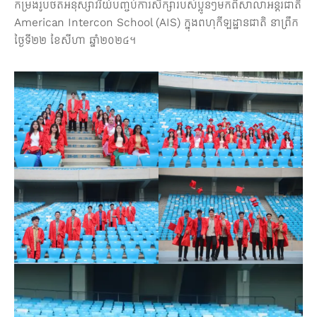
កម្រងរូបថតអនុស្សាវរីយ៍បញ្ចប់ការសិក្សារបស់ប្អូនៗមកពីសាលាអន្តរជាតិ
តូប
អាហារ
American Intercon School (AIS) ក្នុងពហុកីឡដ្ឋានជាតិ នាព្រឹក
ថ្ងៃទី២២ ខែសីហា ឆ្នាំ២០២៤។
គ្រឿង
បរិក្ខារ
&
សេវា
កម្ម