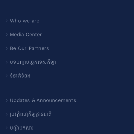
Who we are
Media Center
Be Our Partners
បទបញ្ជាបច្ចេកទេសកីឡា
ទំនាក់ទំនង
Updates & Announcements
ប្រវត្តិពហុកីឡដ្ឋានជាតិ
បណ្ដុំឯកសារ