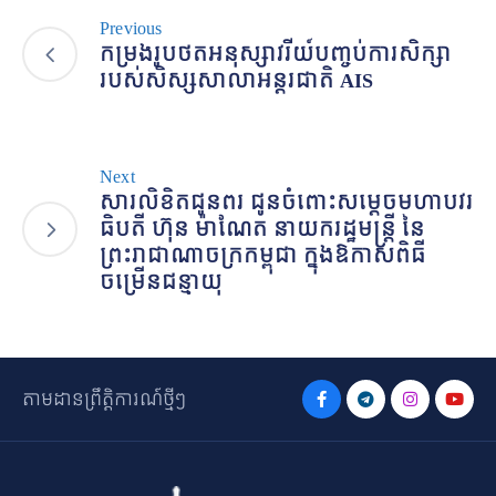
Previous
កម្រងរូបថតអនុស្សាវរីយ៍បញ្ចប់ការសិក្សា
របស់សិស្សសាលាអន្តរជាតិ AIS
Next
សារលិខិតជូនពរ ជូនចំពោះសម្តេចមហាបវរ
ធិបតី ហ៊ុន ម៉ាណែត នាយករដ្ឋមន្ត្រី នៃ
ព្រះរាជាណាចក្រកម្ពុជា ក្នុងឱកាសពិធី
ចម្រើនជន្មាយុ
តាមដានព្រឹត្តិការណ៍ថ្មីៗ