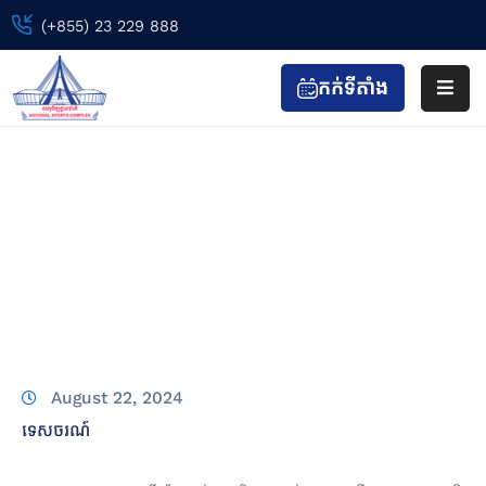
(+855) 23 229 888
កក់ទីតាំង
ទំព័រ
ដើម
កម្រងរូបថតអនុស្សាវរីយ៍បញ្ចប់ការសិក្សា
ព្រឹត្តិការណ៍
របស់ប្អូនៗមកពីសាលាអន្តរជាតិ AIS
កីឡា
&
Home
ទេសចរណ៍
កាយ
កម្រងរូបថតអនុស្សាវរីយ៍បញ្ចប់ការសិក្សារបស់ប្អូនៗមកពី
វប្ប
សាលាអន្តរជាតិ AIS
កម្ម
ទស្សនា
&
August 22, 2024
កំសាន្ត
ទេសចរណ៍
ហាង
&