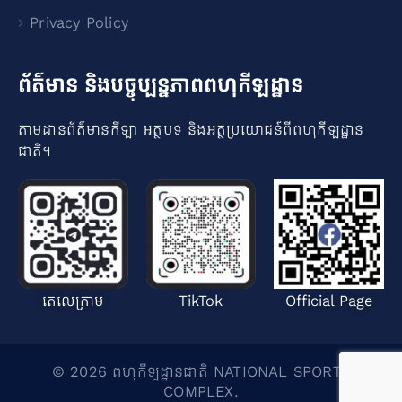
Privacy Policy
ព័ត៌មាន និងបច្ចុប្បន្នភាពពហុកីឡដ្ឋាន
តាមដានព័ត៌មានកីឡា អត្ថបទ និងអត្ថប្រយោជន៍ពីពហុកីឡដ្ឋាន
ជាតិ​។
តេលេក្រាម
TikTok
Official Page
© 2026 ពហុកីឡដ្ឋានជាតិ NATIONAL SPORTS
COMPLEX.